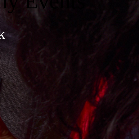
my Events
k