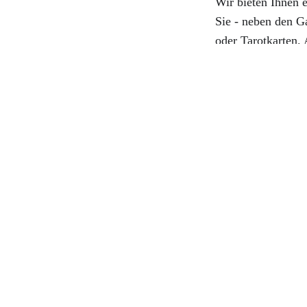
Wir bieten Ihnen 
Sie - neben den G
oder Tarotkarten.
mit der "anderen 
Academy!
Hexerei
Diese Website verlin
Verbindung zwischen
werden, finden Sie h