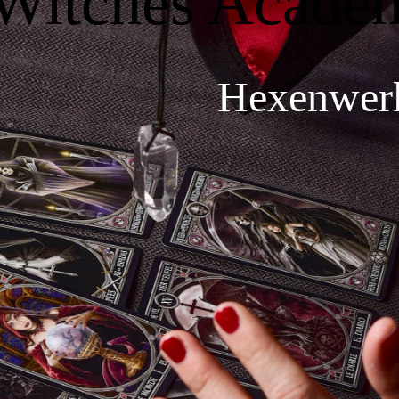
Witches Acade
Hexenwer