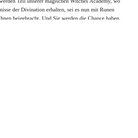
e werden Teil unserer magischen Witches Academy, wo
isse der Divination erhalten, sei es nun mit Runen
Ihnen beigebracht. Und Sie werden die Chance haben,
agen! Werden Sie noch heute Teil der Witches
 verlassen Sie diese Webpräsenz und stellen eine direkte
Daten, welche anschließend von der Facebook Inc. erhoben
 unserer Facebook Seite
ile.