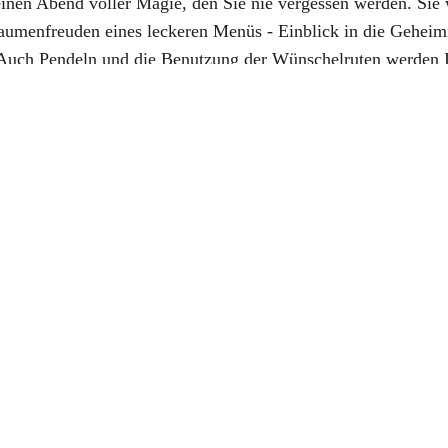
einen Abend voller Magie, den Sie nie vergessen werden. Si
aumenfreuden eines leckeren Menüs - Einblick in die Geheimn
 Auch Pendeln und die Benutzung der Wünschelruten werden 
Seite" in Kontakt zu treten, indem Sie unser Ouijaboard befr
, Witches Zauber Gruseldinner, Hexendinner, Potter
kt zu einer „Like-Seite“ von Facebook. Mit einem Klick auf diesen Link
 Ihrem Browser und den Facebook-Servern her. Informationen zu den 
ier: https://www.facebook.com/privacy/explanation
Besuchen Sie uns auf Facebook! Werden Sie ein Fan
und erhalten Sie besondere Vorte